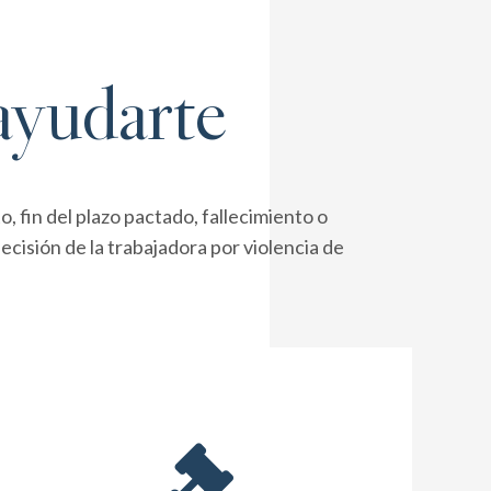
ayudarte
, fin del plazo pactado, fallecimiento o
ecisión de la trabajadora por violencia de
El art. 58 ET permite sancionar faltas laborales
según ley o convenio. Las graves/muy graves

deben notificarse por escrito. No se pueden