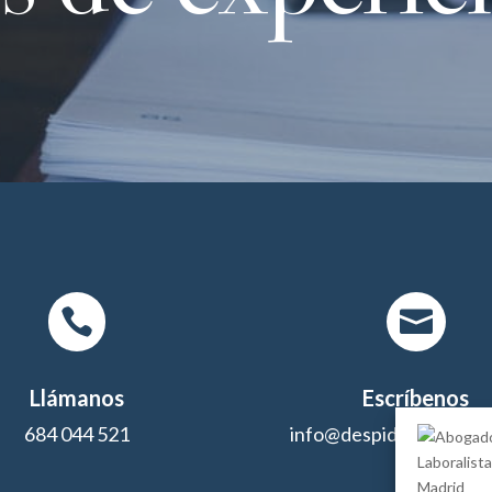


Llámanos
Escríbenos
684 044 521
info@despidos-laboral