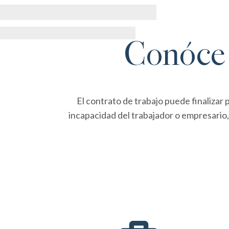
Conóce 
El contrato de trabajo puede finalizar 
incapacidad del trabajador o empresario, 
El juicio por despido empieza con la demanda
ante los Juzgados de lo Social (en el lugar del
trabajo o del domicilio de la empresa).