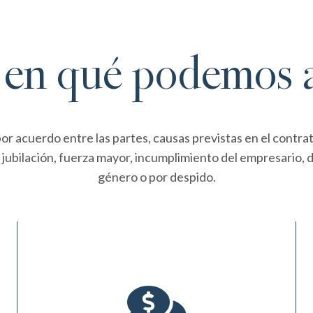
en qué podemos 
por acuerdo entre las partes, causas previstas en el contrato
jubilación, fuerza mayor, incumplimiento del empresario, d
género o por despido.
El FOGASA es un organismo del Ministerio de
Trabajo que paga, como último recurso,

salarios e indemnizaciones de despido que la
empresa no abone.