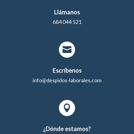
Llámanos
684 044 521

Escríbenos
info@despidos-laborales.com

¿Dónde estamos?