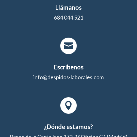
Llámanos
684 044 521

Escríbenos
info@despidos-laborales.com

¿Dónde estamos?
Paseo de la Castellana 179, 1º Oficina C1 (Madrid)