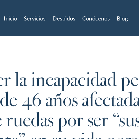
Inicio
Servicios
Despidos
Conócenos
Blog
r la incapacidad p
de 46 años afectada
 de ruedas por ser “s