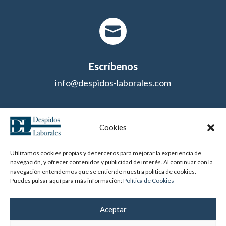

Escríbenos
info@despidos-laborales.com

Cookies
Utilizamos cookies propias y de terceros para mejorar la experiencia de
navegación, y ofrecer contenidos y publicidad de interés. Al continuar con la
¿Dónde estamos?
navegación entendemos que se entiende nuestra política de cookies.
Paseo de la Castellana 179, 1º Oficina C1 (Madrid)
Puedes pulsar aquí para más información:
Política de Cookies
Aceptar