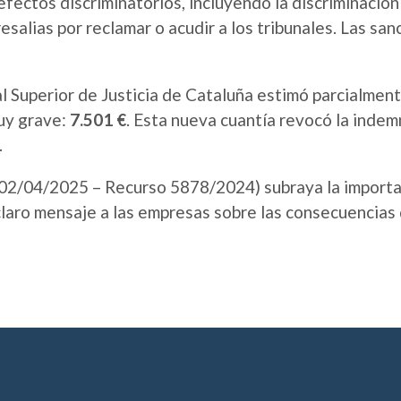
ectos discriminatorios, incluyendo la discriminación p
presalias por reclamar o acudir a los tribunales. Las s
l Superior de Justicia de Cataluña estimó parcialmente
muy grave:
7.501 €
. Esta nueva cuantía revocó la indem
.
02/04/2025 – Recurso 5878/2024) subraya la importan
claro mensaje a las empresas sobre las consecuencias 