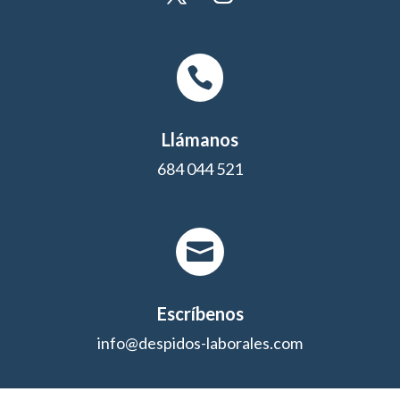

Llámanos
684 044 521

Escríbenos
info@despidos-laborales.com