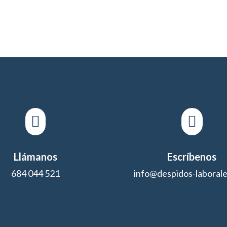


Llámanos
Escríbenos
684 044 521
info@despidos-laboral