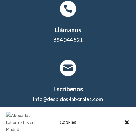

Llámanos
684 044 521

Escríbenos
info@despidos-laborales.com
Cookies
